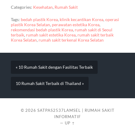
Categories:
Kesehatan
,
Rumah Sakit
Tags:
bedah plastik Korea
,
klinik kecantikan Korea
,
operasi
plastik Korea Selatan
,
perawatan estetika Korea
,
rekomendasi bedah plastik Korea
,
rumah sakit di Seoul
terbaik
,
rumah sakit estetika Korea
,
rumah sakit terbaik
Korea Selatan
,
rumah sakit terkenal Korea Selatan
« 10 Rumah Sakit dengan Fasilitas Terbaik
10 Rumah Sakit Terbaik di Thailand »
© 2026
SATPAS2537LAMSEL | RUMAH SAKIT
INFORMATIF
—
UP ↑