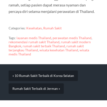
ramah, setiap pasien dapat merasa nyaman dan
percaya diri selama menjalani perawatan di Thailand.
Categories:
Kesehatan
,
Rumah Sakit
Tags:
layanan medis Thailand
,
perawatan medis Thailand
,
rekomendasi rumah sakit Thailand
,
rumah sakit modern
Bangkok
,
rumah sakit terbaik Thailand
,
rumah sakit
terjangkau Thailand
,
wisata kesehatan Thailand
,
wisata
medis Thailand
« 10 Rumah Sakit Terbaik di Korea Selatan
Rumah Sakit Terbaik di Jerman »