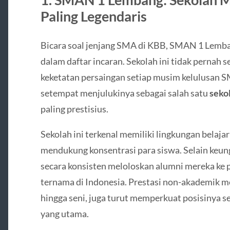
Paling Legendaris
Bicara soal jenjang SMA di KBB, SMAN 1 Lemban
dalam daftar incaran. Sekolah ini tidak pernah
keketatan persaingan setiap musim kelulusan S
setempat menjulukinya sebagai salah satu
sekol
paling prestisius.
Sekolah ini terkenal memiliki lingkungan belajar
mendukung konsentrasi para siswa. Selain keu
secara konsisten meloloskan alumni mereka ke p
ternama di Indonesia. Prestasi non-akademik me
hingga seni, juga turut memperkuat posisinya s
yang utama.