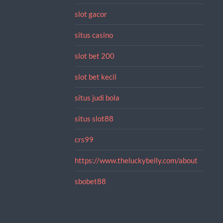
slot gacor
situs casino
slot bet 200
slot bet kecil
situs judi bola
situs slot88
crs99
https://www.theluckybelly.com/about
sbobet88