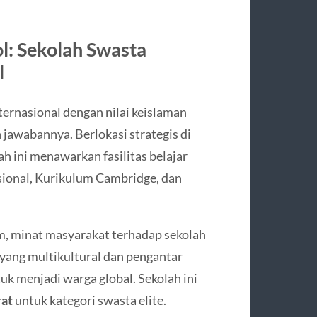
ol: Sekolah Swasta
l
ernasional dengan nilai keislaman
h jawabannya. Berlokasi strategis di
 ini menawarkan fasilitas belajar
ional, Kurikulum Cambridge, dan
m, minat masyarakat terhadap sekolah
n yang multikultural dan pengantar
k menjadi warga global. Sekolah ini
rat
untuk kategori swasta elite.