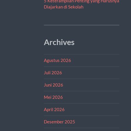
5 Keterampilan Penting yang Harusnya
Diajarkan di Sekolah
Archives
Agustus 2026
Juli 2026
Juni 2026
Mei 2026
April 2026
Desember 2025