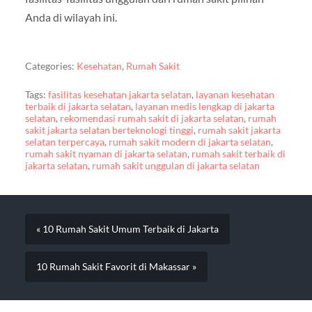
Anda di wilayah ini.
Categories:
Kesehatan
,
Rumah Sakit
Tags:
fasilitas kesehatan jakarta selatan
,
layanan kesehatan
terbaik di jakarta selatan
,
layanan medis lengkap di jakarta
selatan
,
rekomendasi rumah sakit di jakarta selatan
,
rumah
sakit jakarta selatan berteknologi tinggi
,
rumah sakit jakarta
selatan terpercaya
,
rumah sakit modern di jakarta selatan
,
rumah sakit nyaman di jakarta selatan
,
rumah sakit terbaik di
jakarta selatan
,
rumah sakit unggulan di jakarta selatan
« 10 Rumah Sakit Umum Terbaik di Jakarta
10 Rumah Sakit Favorit di Makassar »