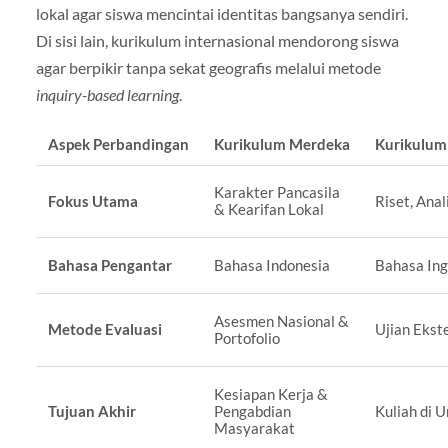
lokal agar siswa mencintai identitas bangsanya sendiri.
Di sisi lain, kurikulum internasional mendorong siswa
agar berpikir tanpa sekat geografis melalui metode
inquiry-based learning
.
Aspek Perbandingan
Kurikulum Merdeka
Kurikulum
Karakter Pancasila
Fokus Utama
Riset, Anal
& Kearifan Lokal
Bahasa Pengantar
Bahasa Indonesia
Bahasa Ing
Asesmen Nasional &
Metode Evaluasi
Ujian Ekst
Portofolio
Kesiapan Kerja &
Tujuan Akhir
Pengabdian
Kuliah di U
Masyarakat