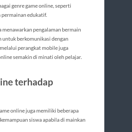
rbagai genre game online, seperti
a permainan edukatif.
ena menawarkan pengalaman bermain
an untuk berkomunikasi dengan
melalui perangkat mobile juga
line semakin di minati oleh pelajar.
ine terhadap
ame online juga memiliki beberapa
kemampuan siswa apabila di mainkan