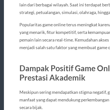
lain dari berbagai wilayah. Saat ini terdapat be
strategi, petualangan, simulasi, olahraga, hingg
Popularitas game online terus meningkat kar
yang menarik, fitur kompetitif, serta kemampu
pemain lain secara real-time. Kemudahan akses 
menjadi salah satu faktor yang membuat game on
Dampak Positif Game Onl
Prestasi Akademik
Meskipun sering mendapatkan stigma negatif, g
manfaat yang dapat mendukung perkembangan 
secara bijak.