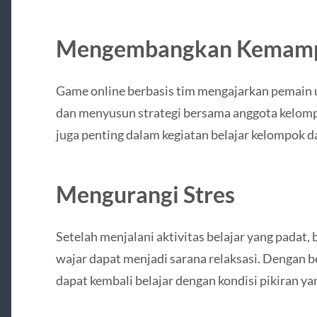
Mengembangkan Kemamp
Game online berbasis tim mengajarkan pemain 
dan menyusun strategi bersama anggota kelompo
juga penting dalam kegiatan belajar kelompok d
Mengurangi Stres
Setelah menjalani aktivitas belajar yang padat
wajar dapat menjadi sarana relaksasi. Dengan b
dapat kembali belajar dengan kondisi pikiran yan