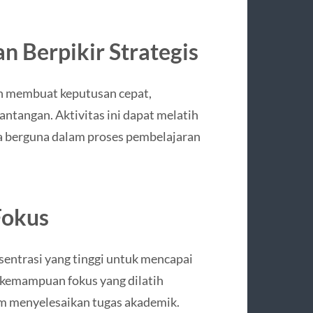
Berpikir Strategis
n membuat keputusan cepat,
ntangan. Aktivitas ini dapat melatih
ga berguna dalam proses pembelajaran
Fokus
entrasi yang tinggi untuk mencapai
, kemampuan fokus yang dilatih
m menyelesaikan tugas akademik.