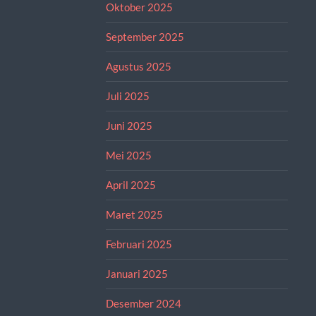
Oktober 2025
September 2025
Agustus 2025
Juli 2025
Juni 2025
Mei 2025
April 2025
Maret 2025
Februari 2025
Januari 2025
Desember 2024