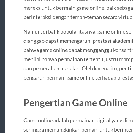
mereka untuk bermain game online, baik sebag
berinteraksi dengan teman-teman secara virtual
Namun, di balik popularitasnya, game online se
dianggap dapat memengaruhi prestasi akademik
bahwa game online dapat mengganggu konsentras
menilai bahwa permainan tertentu justru mam
dan pemecahan masalah. Oleh karena itu, pen
pengaruh bermain game online terhadap presta
Pengertian Game Online
Game online adalah permainan digital yang di m
sehingga memungkinkan pemain untuk berinter