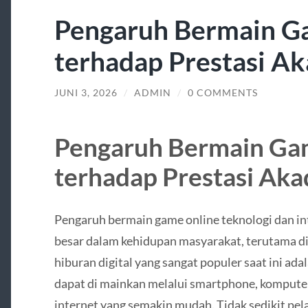
Pengaruh Bermain G
terhadap Prestasi A
JUNI 3, 2026
/
ADMIN
/
0 COMMENTS
Pengaruh Bermain Ga
terhadap Prestasi Ak
Pengaruh bermain game online teknologi dan 
besar dalam kehidupan masyarakat, terutama di 
hiburan digital yang sangat populer saat ini ada
dapat di mainkan melalui smartphone, kompute
internet yang semakin mudah. Tidak sedikit pe