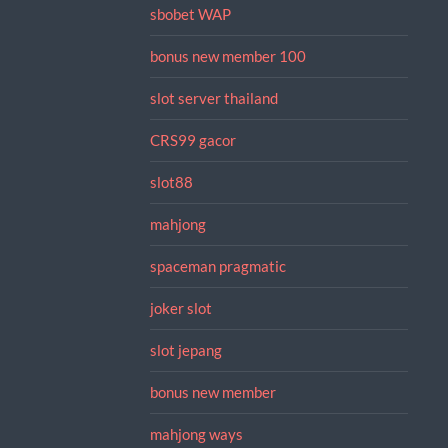
sbobet WAP
bonus new member 100
slot server thailand
CRS99 gacor
slot88
mahjong
spaceman pragmatic
joker slot
slot jepang
bonus new member
mahjong ways