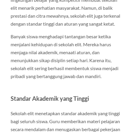
elit menarik perhatian masyarakat. Namun, di balik
prestasi dan citra mewahnya, sekolah elit juga terkenal
dengan standar tinggi dan aturan yang sangat ketat.
Banyak siswa menghadapi tantangan besar ketika
menjalani kehidupan di sekolah elit. Mereka harus
menjaga nilai akademik, menaati aturan, dan
menunjukkan sikap disiplin setiap hari. Karena itu,
sekolah elit sering berhasil membentuk siswa menjadi
pribadi yang bertanggung jawab dan mandiri.
Standar Akademik yang Tinggi
Sekolah elit menetapkan standar akademik yang tinggi
bagi seluruh siswa. Guru memberikan materi pelajaran
secara mendalam dan menugaskan berbagai pekerjaan