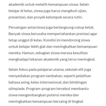
akademik untuk melatih kemampuan siswa. Selain
belajar di kelas, siswa juga harus mengikuti ujian,
presentasi, dan proyek kelompok secara rutin.
Persaingan antarsiswa juga berlangsung cukup ketat.
Banyak siswa berusaha mempertahankan prestasi agar
tetap unggul di kelas. Kondisi ini mendorong siswa
untuk belajar lebih giat dan meningkatkan kemampuan
mereka. Namun, sebagian siswa merasa kesulitan
menghadapi tekanan akademik yang terus meningkat.
Selain fokus pada pelajaran utama, sekolah elit juga
menyediakan program tambahan, seperti pelatihan
bahasa asing, kelas internasional, dan bimbingan
olimpiade. Program-program tersebut membantu
siswa mengembangkan potensi mereka dan
meningkatkan kemampuan bersaing di tingkat