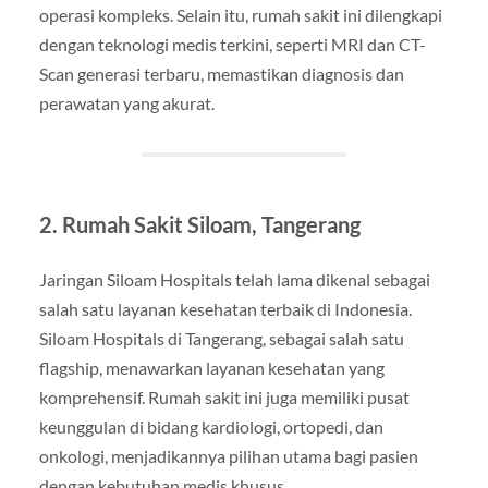
operasi kompleks. Selain itu, rumah sakit ini dilengkapi
dengan teknologi medis terkini, seperti MRI dan CT-
Scan generasi terbaru, memastikan diagnosis dan
perawatan yang akurat.
2. Rumah Sakit Siloam, Tangerang
Jaringan Siloam Hospitals telah lama dikenal sebagai
salah satu layanan kesehatan terbaik di Indonesia.
Siloam Hospitals di Tangerang, sebagai salah satu
flagship, menawarkan layanan kesehatan yang
komprehensif. Rumah sakit ini juga memiliki pusat
keunggulan di bidang kardiologi, ortopedi, dan
onkologi, menjadikannya pilihan utama bagi pasien
dengan kebutuhan medis khusus.