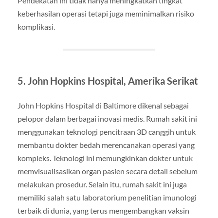
Pendekatan ini tidak hanya meningkatkan tingkat
keberhasilan operasi tetapi juga meminimalkan risiko
komplikasi.
5. John Hopkins Hospital, Amerika Serikat
John Hopkins Hospital di Baltimore dikenal sebagai
pelopor dalam berbagai inovasi medis. Rumah sakit ini
menggunakan teknologi pencitraan 3D canggih untuk
membantu dokter bedah merencanakan operasi yang
kompleks. Teknologi ini memungkinkan dokter untuk
memvisualisasikan organ pasien secara detail sebelum
melakukan prosedur. Selain itu, rumah sakit ini juga
memiliki salah satu laboratorium penelitian imunologi
terbaik di dunia, yang terus mengembangkan vaksin