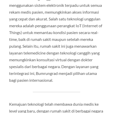
menggunakan sistem elektronik terpadu untuk semua
rekam medis pasien, memungkinkan akses informasi
yang cepat dan akurat. Salah satu teknologi unggulan
mereka adalah penggunaan perangkat IoT (Internet of
Things) untuk memantau kondisi pasien secara real-
time, baik di rumah sakit maupun setelah mereka
pulang. Selain itu, rumah sakit ini juga menawarkan
layanan telemedicine dengan teknologi canggih yang
memungkinkan konsultasi virtual dengan dokter
spesialis dari berbagai negara. Dengan layanan yang
terintegrasi ini, Bumrungrad menjadi pilihan utama
bagi pasien internasional.
Kemajuan teknologi telah membawa dunia medis ke
level yang baru, dengan rumah sakit di berbagai negara