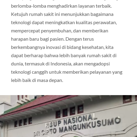
berlomba-lomba menghadirkan layanan terbaik.
Ketujuh rumah sakit ini menunjukkan bagaimana
teknologi dapat meningkatkan kualitas perawatan,
mempercepat penyembuhan, dan memberikan
harapan baru bagi pasien. Dengan terus
berkembangnya inovasi di bidang kesehatan, kita
dapat berharap bahwa lebih banyak rumah sakit di
dunia, termasuk di Indonesia, akan mengadopsi
teknologi canggih untuk memberikan pelayanan yang
lebih baik di masa depan.