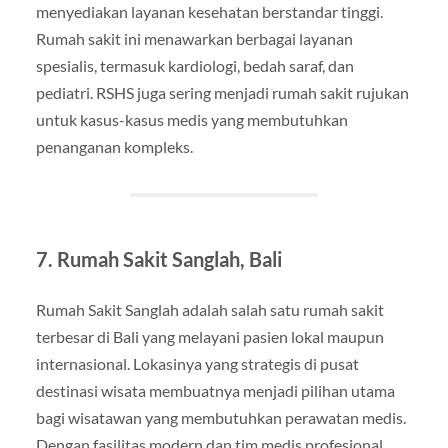
menyediakan layanan kesehatan berstandar tinggi.
Rumah sakit ini menawarkan berbagai layanan
spesialis, termasuk kardiologi, bedah saraf, dan
pediatri. RSHS juga sering menjadi rumah sakit rujukan
untuk kasus-kasus medis yang membutuhkan
penanganan kompleks.
7. Rumah Sakit Sanglah, Bali
Rumah Sakit Sanglah adalah salah satu rumah sakit
terbesar di Bali yang melayani pasien lokal maupun
internasional. Lokasinya yang strategis di pusat
destinasi wisata membuatnya menjadi pilihan utama
bagi wisatawan yang membutuhkan perawatan medis.
Dengan fasilitas modern dan tim medis profesional,