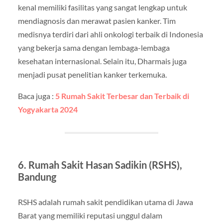
kenal memiliki fasilitas yang sangat lengkap untuk
mendiagnosis dan merawat pasien kanker. Tim
medisnya terdiri dari ahli onkologi terbaik di Indonesia
yang bekerja sama dengan lembaga-lembaga
kesehatan internasional. Selain itu, Dharmais juga
menjadi pusat penelitian kanker terkemuka.
Baca juga :
5 Rumah Sakit Terbesar dan Terbaik di
Yogyakarta 2024
6. Rumah Sakit Hasan Sadikin (RSHS),
Bandung
RSHS adalah rumah sakit pendidikan utama di Jawa
Barat yang memiliki reputasi unggul dalam